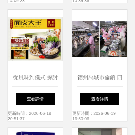
14:09:23
10:39:36
元
學校旅游管理教材:
現代餐飲業經營管
理導論》
從風味到儀式 探討
德州禹城市倫鎮 四
搟面皮連鎖與婚慶
項強化舉措守護“舌
查看詳情
查看詳情
禮儀店的共通魅力
尖上的安全”，餐飲
更新時間：2026-06-19
更新時間：2026-06-19
20:51:37
16:50:06
管理成效顯著