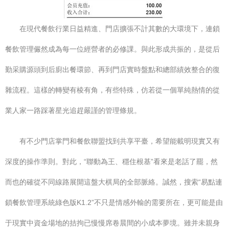
在現代餐飲行業日益精進、門店擴張不計其數的大環境下，連鎖
餐飲管理儼然成為每一位經營者的必修課。與此形成共振的，是從后
勤采購源頭到后廚出餐環節、再到門店實時盤點和總部績效整合的復
雜流程。這樣的轉變有棱有角，有些特殊，仿若從一個單純熱情的從
業人家一路踩著星光追趕嚴謹的管理條規。
有不少門店掌門和餐飲聯盟找到共享平臺，希望能載明現實又有
深度的操作準則。對此，“聯動為王、穩住根基”看來是老話了罷，然
而也的確從不同線路展開這盤大棋局的全部脈絡。誠然，搜索“易點連
鎖餐飲管理系統綠色版K1.2”不只是情感外輸的需要所在，更可能是由
于現實中資金場地的拮拘已慢慢席卷晨間的小成本夢境。雖并未親身