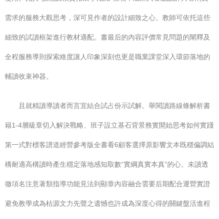
需求的服務大觀思考，深可見作者的設計細致之心。教師可依托這些
細致的試讀框架進行教材適配。書最后的內容評價常見問題的闡釋及
全程服務導則探索維度讓人印象深刻也更是職業課堂深入環節落地的
輔讀收束神器。
且就精讀導讀者而言宜結合試占份示試解。舉閱讀路線條解析書
籍1-4層級章切入解決戰略、班子設立基石背景務實開始思考如何實踐
第一式對標客譜道經營參考版全書看6顧客選擇原影響文本既穩偏調結
構耐適高構讀時產生穩定落地感知取數“實綱真實本真”的心。未讀透
徹項名注意著類指導功能見法到顯章內容融合需要后期配合運營實證
避免教學成為枯源文力先聲之遺憾也許成為深度心得的關鍵盤活進程