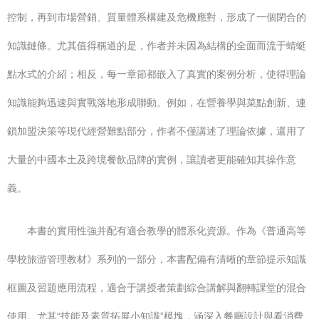
控制，再到市場營銷、質量體系構建及危機應對，形成了一個閉合的
知識鏈條。尤其值得稱道的是，作者并未因為結構的全面而流于蜻蜓
點水式的介紹；相反，每一章節都嵌入了真實的案例分析，使得理論
知識能夠迅速與實戰落地形成聯動。例如，在營養學與菜點創新、連
鎖加盟決策等現代經營難點部分，作者不僅講述了理論依據，還用了
大量的中國本土及跨境餐飲品牌的實例，讓讀者更能確知其操作意
義。
本書的實用性強并配有適合教學的體系化資源。作為《普通高等
學校旅游管理教材》系列的一部分，本書配備有清晰的章節提示知識
框圖及習題應用流程，適合于講授者策劃綜合講解與翻轉課堂的混合
使用。尤其“技能及素質拓展小知識”模塊，涵深入餐廳設計與看消費