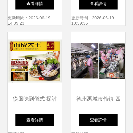
系列新品上線 智領
理的系統化指南
查看詳情
查看詳情
未來餐飲管理新紀
——評《普通高等
更新時間：2026-06-19
更新時間：2026-06-19
14:09:23
10:39:36
元
學校旅游管理教材:
現代餐飲業經營管
理導論》
從風味到儀式 探討
德州禹城市倫鎮 四
搟面皮連鎖與婚慶
項強化舉措守護“舌
查看詳情
查看詳情